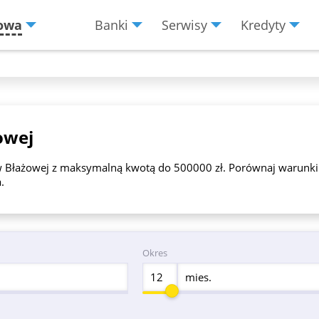
owa
Banki
Serwisy
Kredyty
Menu
Burger
owej
Błażowej z maksymalną kwotą do 500000 zł. Porównaj warunki i w
.
Okres
mies.