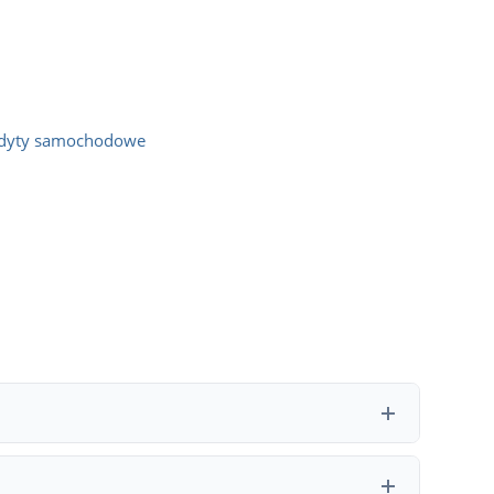
dyty samochodowe
nstytucji finansowej. Wiele banków i firm leasingowych