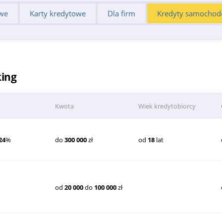
we
Karty kredytowe
Dla firm
Kredyty samocho
king
Kwota
Wiek kredytobiorcy
24
%
do
300 000
zł
od
18
lat
od
20 000
do
100 000
zł