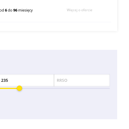
od
6
do
96
miesięcy
Więcej o ofercie
RRSO
Odsetek