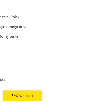
 całej Polski
ego samego dnia
lonej cenie
auta
Złóż wniosek