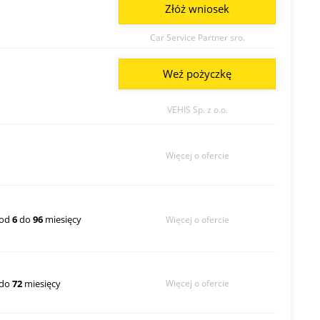
Złóż wniosek
Car Service Partner sro.
Weź pożyczkę
VEHIS Sp. z o.o.
Więcej o ofercie
od
6
do
96
miesięcy
Więcej o ofercie
do
72
miesięcy
Więcej o ofercie