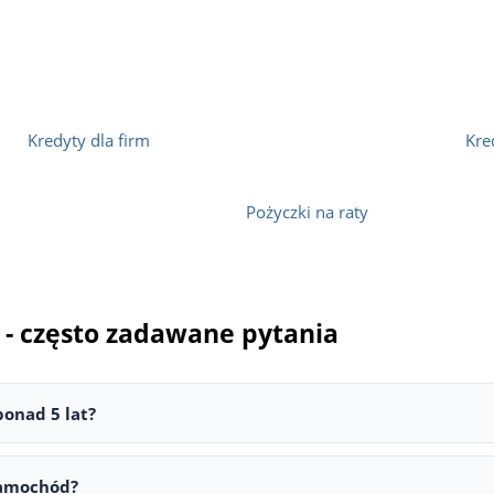
Kredyty dla firm
Kre
Pożyczki na raty
- często zadawane pytania
ponad 5 lat?
5 lat, choć warunki mogą się różnić w zależności od banku lub i
ody używane, często do wieku 8-10 lat, a czasem nawet starsze.
 samochód?