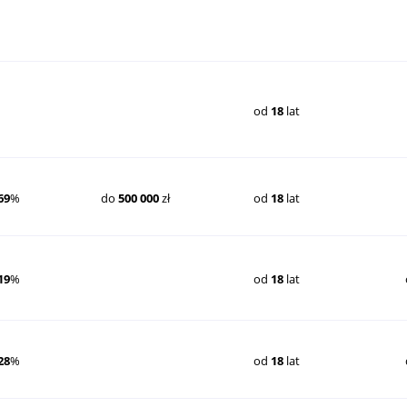
od
18
lat
69
%
do
500 000
zł
od
18
lat
19
%
od
18
lat
28
%
od
18
lat