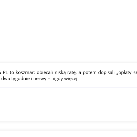
PL to koszmar: obiecali niską ratę, a potem dopisali „opłaty s
m dwa tygodnie i nerwy – nigdy więcej!