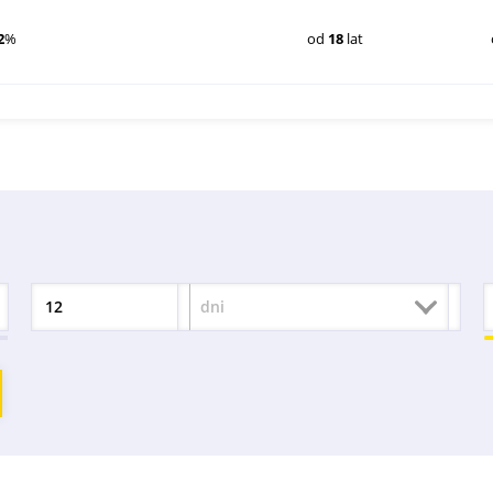
2
%
od
18
lat
dni
Okres