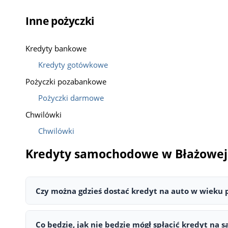
Inne pożyczki
Kredyty bankowe
Kredyty gotówkowe
Pożyczki pozabankowe
Pożyczki darmowe
Chwilówki
Chwilówki
Kredyty samochodowe w Błażowej 
Czy można gdzieś dostać kredyt na auto w wieku 
Tak, można dostać kredyt na zakup auta, które ma ponad 
oferuje kredyty lub pożyczki samochodowe także na samoch
Co będzie, jak nie będzie mógł spłacić kredyt na