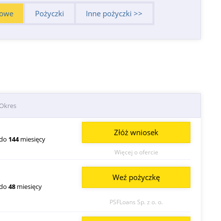
dowe
Pożyczki
Inne pożyczki >>
Okres
Złóż wniosek
do
144
miesięcy
Więcej o ofercie
Weź pożyczkę
do
48
miesięcy
PSFLoans Sp. z o. o.