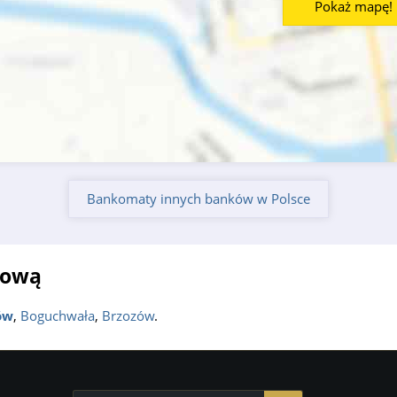
Pokaż mapę!
Bankomaty innych banków w Polsce
żową
ów
,
Boguchwała
,
Brzozów
.